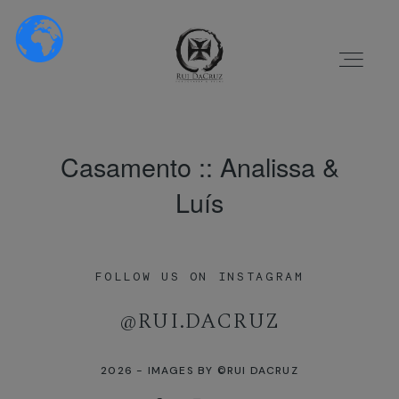
FOTOGRAFIA E
VÍDEO
PROFISSIONAL ::
RUI DACRUZ
Casamento :: Analissa &
Luís
Home
HOME
Sobre Nós
FOLLOW US ON INSTAGRAM
SOBRE NÓS
[instagram-feed]
@RUI.DACRUZ
PORTFÓLIO
Portfólio
2026 - IMAGES BY ©RUI DACRUZ
VÍDEOS