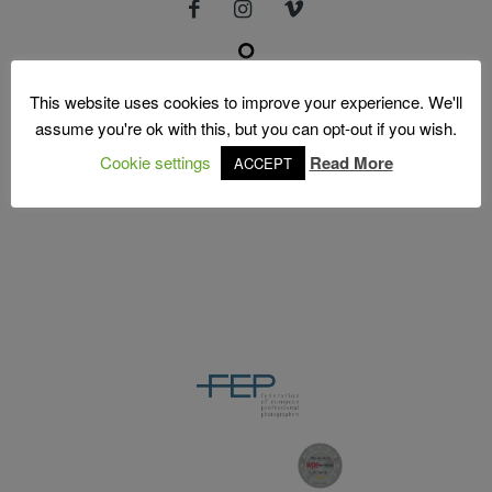
Vídeos
MOLDURAS
Molduras
This website uses cookies to improve your experience. We'll
assume you're ok with this, but you can opt-out if you wish.
PRÉMIOS
Cookie settings
Read More
ACCEPT
Prémios
CONTACTO
Contacto