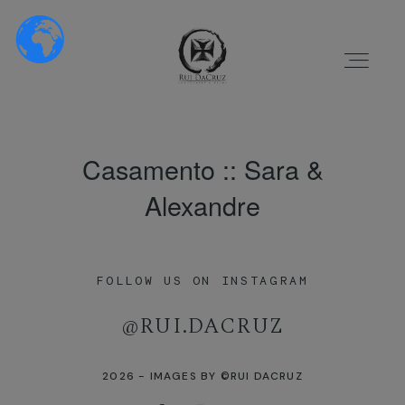
FOTOGRAFIA E
VÍDEO
PROFISSIONAL ::
RUI DACRUZ
Casamento :: Sara &
Alexandre
Home
HOME
Sobre Nós
FOLLOW US ON INSTAGRAM
SOBRE NÓS
[instagram-feed]
@RUI.DACRUZ
PORTFÓLIO
Portfólio
2026 - IMAGES BY ©RUI DACRUZ
VÍDEOS