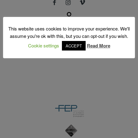
Vídeos
MOLDURAS
Molduras
This website uses cookies to improve your experience. We'll
assume you're ok with this, but you can opt-out if you wish.
PRÉMIOS
Cookie settings
Read More
ACCEPT
Prémios
CONTACTO
Contacto