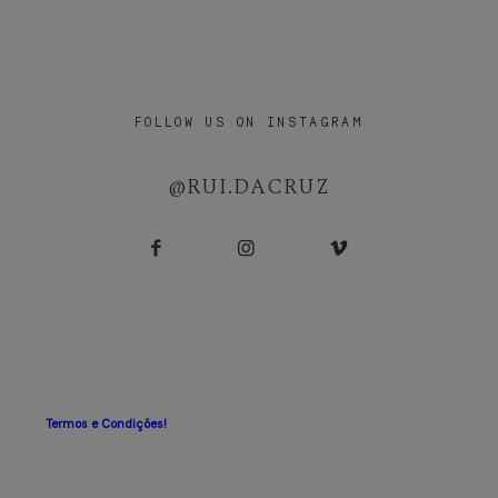
FOLLOW US ON INSTAGRAM
@RUI.DACRUZ
[instagram-feed]
Termos e Condições!