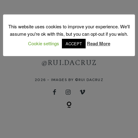
This website uses cookies to improve your experience. We'll
assume you're ok with this, but you can opt-out if you wish.
Cookie settings
Read More
ACCEPT
FOLLOW US ON INSTAGRAM
[instagram-feed]
@RUI.DACRUZ
2026 - IMAGES BY ©RUI DACRUZ