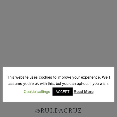
This website uses cookies to improve your experience. We'll
assume you're ok with this, but you can opt-out if you wish.
Cookie settings
Read More
ACCEPT
FOLLOW US ON INSTAGRAM
[instagram-feed]
@RUI.DACRUZ