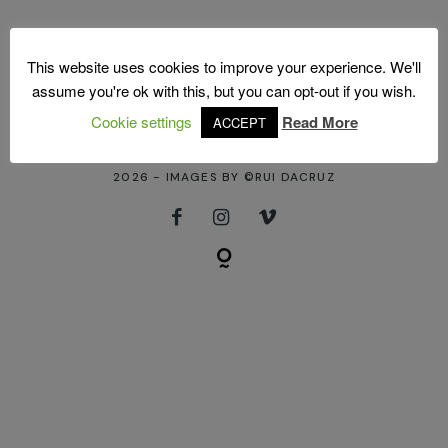
This website uses cookies to improve your experience. We'll
FOLLOW US ON INSTAGRAM
assume you're ok with this, but you can opt-out if you wish.
[instagram-feed]
@RUI.DACRUZ
Cookie settings
Read More
ACCEPT
2026 - IMAGES BY ©RUI DACRUZ