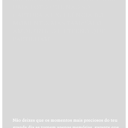
UMA FOTO QUE NÃO SÓ
CAPTURA A EXCELÊNCIA DO
MOMENTO, MAS TAMBÉM O
AMOR ÚNICO E ETERNO QUE
PARTILHAM.
Não deixes que os momentos mais preciosos do teu
grande dia se tornem apenas memórias, garante que