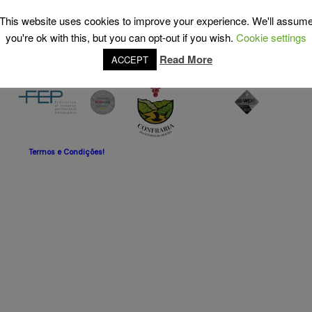
@RUI.DACRUZ
[instagram-feed]
This website uses cookies to improve your experience. We'll assum
you're ok with this, but you can opt-out if you wish.
Cookie settings
Read More
ACCEPT
Termos e Condições!