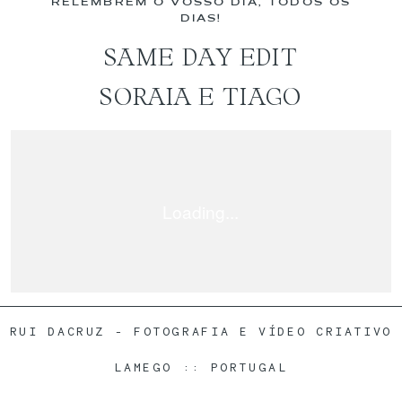
RELEMBREM O VOSSO DIA, TODOS OS
DIAS!
MOLDURAS
SAME DAY EDIT
SORAIA E TIAGO
PRÉMIOS
CONTACTO
RUI DACRUZ - FOTOGRAFIA E VÍDEO CRIATIVO
LAMEGO :: PORTUGAL