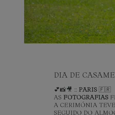
DIA DE CASAME
💕📸🎥 ::
PARIS
🇫🇷
AS
FOTOGRAFIAS
F
A CERIMÓNIA TEV
SEGUIDO DO ALM